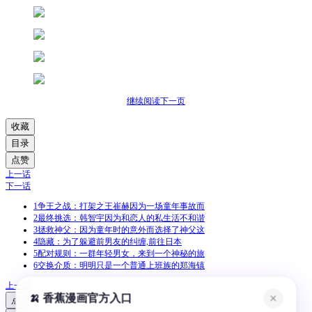
继续阅读下一页
收藏
目录
点赞
上一话
下一话
1
争王之战：打架之王崔赫因为一场童年事故而
2
最终挑选：韩智宇因为和恋人的私生活不和谐
3
拯救神父：因为童年时的意外而选择了神父这
4
隐藏：为了躲避前男友的纠缠,前往日本
5
配对规则：一群年轻男女，来到一个神秘的旅
6
交换介质：明明只是一个普通上班族的郑海镇
上一话
🍌 香蕉漫画官方入口
✕
点赞