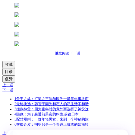
继续阅读下一话
收藏
目录
点赞
上一话
下一话
1
争王之战：打架之王崔赫因为一场童年事故而
2
最终挑选：韩智宇因为和恋人的私生活不和谐
3
拯救神父：因为童年时的意外而选择了神父这
4
隐藏：为了躲避前男友的纠缠,前往日本
5
配对规则：一群年轻男女，来到一个神秘的旅
6
交换介质：明明只是一个普通上班族的郑海镇
上一话