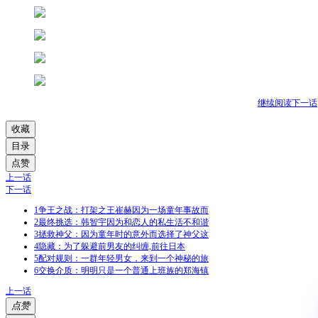
继续阅读下一话
收藏
目录
点赞
上一话
下一话
1
争王之战：打架之王崔赫因为一场童年事故而
2
最终挑选：韩智宇因为和恋人的私生活不和谐
3
拯救神父：因为童年时的意外而选择了神父这
4
隐藏：为了躲避前男友的纠缠,前往日本
5
配对规则：一群年轻男女，来到一个神秘的旅
6
交换介质：明明只是一个普通上班族的郑海镇
上一话
点赞