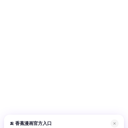
🍌 香蕉漫画官方入口
✕